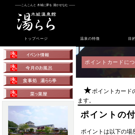
――こんこんと 木城に夢を 涌かせなむ ――
トップページ
温泉の特徴
目
ポイントカードに
★
ポイントカード
ます。
ポイントの
ポイントは以下の場