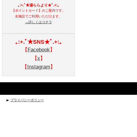
｡:+.ﾟ★湯ららより★ﾟ.+:｡
【ポイントカード】のご案内です。
全施設でご利用いただけます。
→詳しくはコチラ
｡:+.ﾟ★SNS★ﾟ.+:｡
【
Facebook
】
【
x
】
【
Instagram
】
プライバシーポリシー