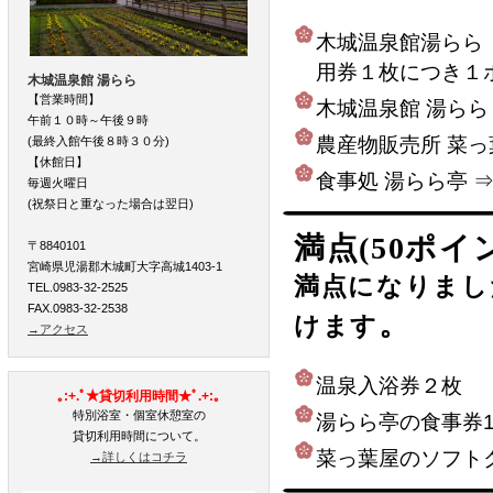
木城温泉館湯らら
用券１枚につき１
木城温泉館 湯らら
【営業時間】
木城温泉館 湯らら 
午前１０時～午後９時
農産物販売所 菜っ葉
(最終入館午後８時３０分)
【休館日】
食事処 湯らら亭 ⇒
毎週火曜日
(祝祭日と重なった場合は翌日)
満点(50ポイ
〒8840101
宮崎県児湯郡木城町大字高城1403-1
満点になりまし
TEL.0983-32-2525
FAX.0983-32-2538
。
けます
→アクセス
温泉入浴
｡:+.ﾟ★貸切利用時間★ﾟ.+:｡
特別浴室・個室休憩室の
湯らら亭の食事券1,
貸切利用時間について。
菜っ葉屋のソフ
→詳しくはコチラ